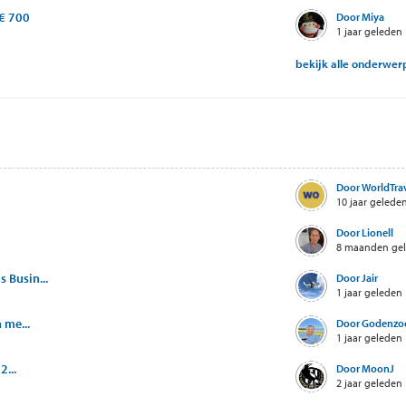
€ 700
Door Miya
1 jaar geleden
bekijk alle onderwe
Door WorldTrave
10 jaar gelede
Door Lionell
8 maanden ge
 Busin...
Door Jair
1 jaar geleden
 me...
Door Godenzo
1 jaar geleden
2...
Door MoonJ
2 jaar geleden