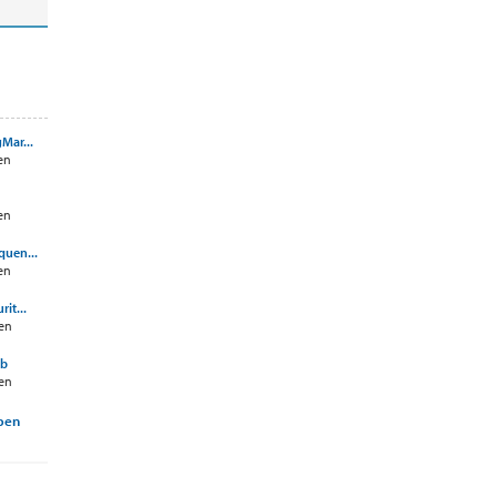
Mar...
en
en
quen...
en
it...
en
ob
en
rpen