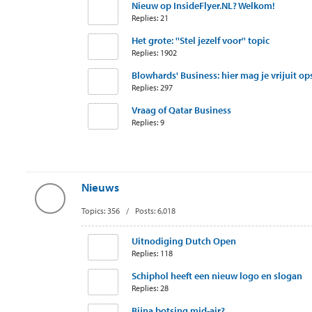
Nieuw op InsideFlyer.NL? Welkom!
Replies: 21
Het grote: ''Stel jezelf voor'' topic
Replies: 1902
Blowhards' Business: hier mag je vrijuit ops
Replies: 297
Vraag of Qatar Business
Replies: 9
Nieuws
Topics: 356 / Posts: 6,018
Uitnodiging Dutch Open
Replies: 118
Schiphol heeft een nieuw logo en slogan
Replies: 28
Bijna botsing mid-air?