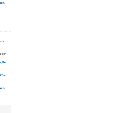
rpen
leden
leden
_Ke...
ti...
rpen