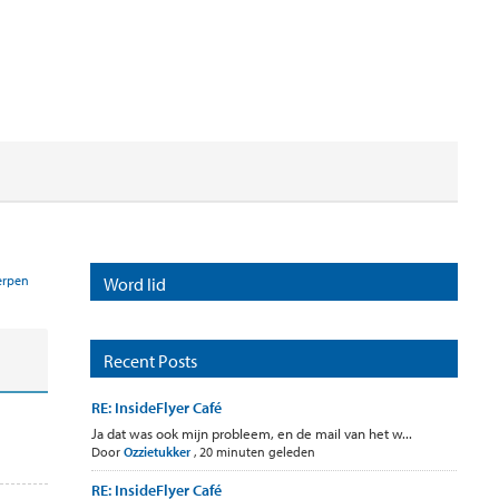
rpen
Word lid
Recent Posts
RE: InsideFlyer Café
Ja dat was ook mijn probleem, en de mail van het w...
Door
Ozzietukker
,
20 minuten geleden
RE: InsideFlyer Café