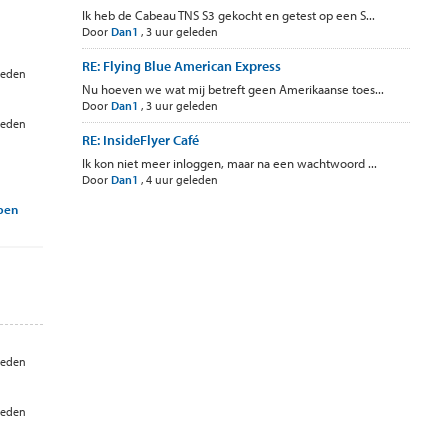
Ik heb de Cabeau TNS S3 gekocht en getest op een S...
Door
Dan1
,
3 uur geleden
RE: Flying Blue American Express
leden
Nu hoeven we wat mij betreft geen Amerikaanse toes...
Door
Dan1
,
3 uur geleden
leden
RE: InsideFlyer Café
Ik kon niet meer inloggen, maar na een wachtwoord ...
Door
Dan1
,
4 uur geleden
rpen
leden
leden