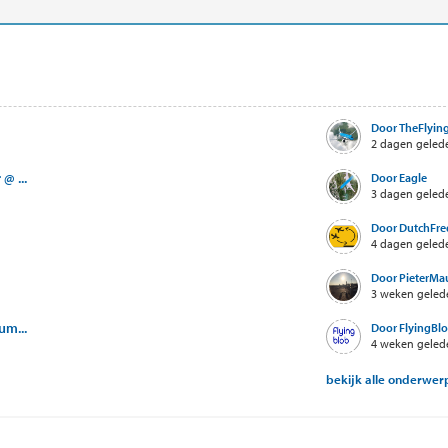
Door TheFlying
2 dagen geled
@ ...
Door Eagle
3 dagen geled
Door DutchFre
4 dagen geled
Door PieterMaur
3 weken geled
um...
Door FlyingBl
4 weken geled
bekijk alle onderwe