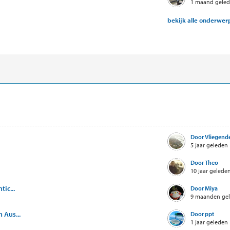
1 maand gele
bekijk alle onderwe
Door Vliegende
5 jaar geleden
Door Theo
10 jaar gelede
ic...
Door Miya
9 maanden ge
 Aus...
Door ppt
1 jaar geleden