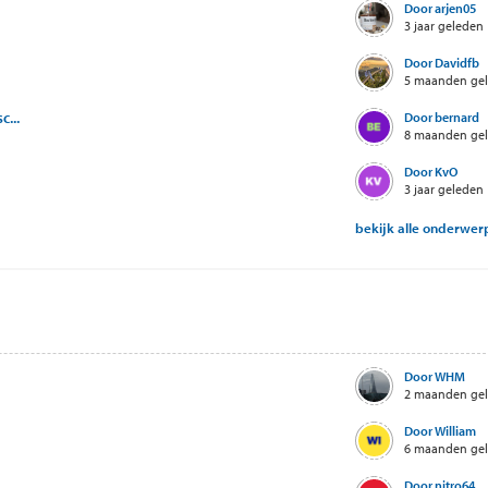
Door arjen05
3 jaar geleden
Door Davidfb
5 maanden ge
c...
Door bernard
8 maanden ge
Door KvO
3 jaar geleden
bekijk alle onderwe
Door WHM
2 maanden ge
Door William
6 maanden ge
Door nitro64