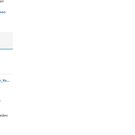
den
rpen
_Ke...
n
leden