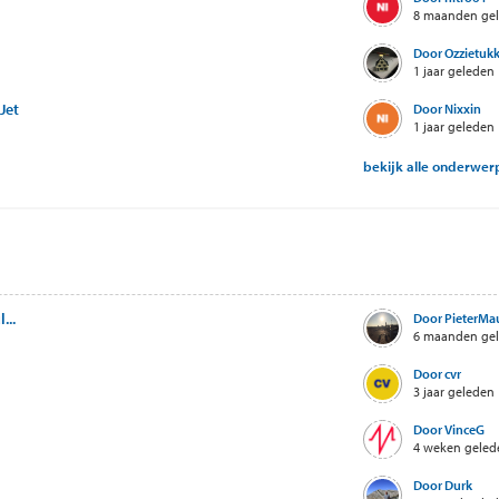
8 maanden ge
Door Ozzietukk
1 jaar geleden
Jet
Door Nixxin
1 jaar geleden
bekijk alle onderwe
...
Door PieterMaur
6 maanden ge
Door cvr
3 jaar geleden
Door VinceG
4 weken geled
Door Durk