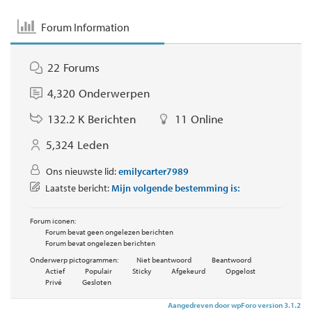
Forum Information
22
Forums
4,320
Onderwerpen
132.2 K
Berichten
11
Online
5,324
Leden
Ons nieuwste lid:
emilycarter7989
Laatste bericht:
Mijn volgende bestemming is:
Forum iconen:
Forum bevat geen ongelezen berichten
Forum bevat ongelezen berichten
Onderwerp pictogrammen:
Niet beantwoord
Beantwoord
Actief
Populair
Sticky
Afgekeurd
Opgelost
Privé
Gesloten
Aangedreven door wpForo version 3.1.2