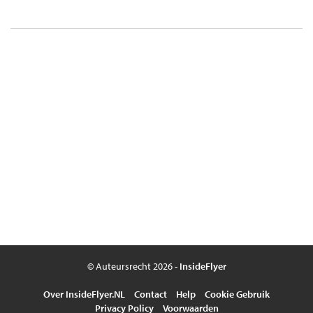
© Auteursrecht 2026 -
InsideFlyer
Over InsideFlyer.NL
Contact
Help
Cookie Gebruik
Privacy Policy
Voorwaarden