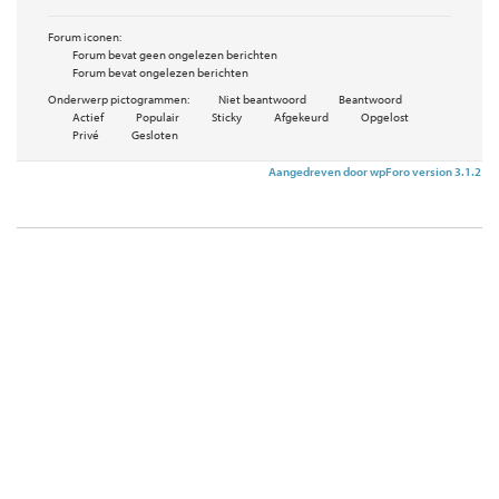
Forum iconen:
Forum bevat geen ongelezen berichten
Forum bevat ongelezen berichten
Onderwerp pictogrammen:
Niet beantwoord
Beantwoord
Actief
Populair
Sticky
Afgekeurd
Opgelost
Privé
Gesloten
Aangedreven door wpForo version 3.1.2