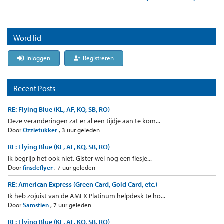
Word lid
Inloggen
Registreren
Recent Posts
RE: Flying Blue (KL, AF, KQ, SB, RO)
Deze veranderingen zat er al een tijdje aan te kom...
Door
Ozzietukker
,
3 uur geleden
RE: Flying Blue (KL, AF, KQ, SB, RO)
Ik begrijp het ook niet. Gister wel nog een flesje...
Door
finsdeflyer
,
7 uur geleden
RE: American Express (Green Card, Gold Card, etc.)
Ik heb zojuist van de AMEX Platinum helpdesk te ho...
Door
Samstien
,
7 uur geleden
RE: Flying Blue (KL, AF, KQ, SB, RO)