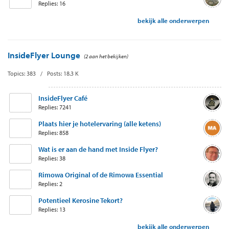
Replies: 16
bekijk alle onderwerpen
InsideFlyer Lounge
(2 aan het bekijken)
Topics: 383 / Posts: 18.3 K
InsideFlyer Café
Replies: 7241
Plaats hier je hotelervaring (alle ketens)
Replies: 858
Wat is er aan de hand met Inside Flyer?
Replies: 38
Rimowa Original of de Rimowa Essential
Replies: 2
Potentieel Kerosine Tekort?
Replies: 13
bekijk alle onderwerpen